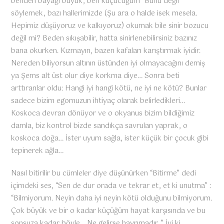
benden bayağı büyük, ben küçücüğüm” Bunu değil
söylemek, bazı hallerimizde (Şu ara o halde isek mesela.
Hepimiz düşüyoruz ve kalkıyoruz) okumak bile sinir bozucu
değil mi? Beden sıkışabilir, hatta sinirlenebilirsiniz bazınız
bana okurken. Kızmayın, bazen kafaları karıştırmak iyidir.
Nereden biliyorsun altının üstünden iyi olmayacağını demiş
ya Şems alt üst olur diye korkma diye… Sonra beti
arttıranlar oldu: Hangi iyi hangi kötü, ne iyi ne kötü? Bunlar
sadece bizim egomuzun ihtiyaç olarak belirledikleri…
Koskoca devran dönüyor ve o okyanus bizim bildiğimiz
damla, biz kontrol bizde sandıkça savrulan yaprak, o
koskoca doğa… İster uyum sağla, ister küçük bir çocuk gibi
tepinerek ağla…
Nasıl bitirilir bu cümleler diye düşünürken “Bitirme” dedi
içimdeki ses, “Sen de dur orada ve tekrar et, et ki unutma” :
“Bilmiyorum. Neyin daha iyi neyin kötü olduğunu bilmiyorum.
Çok büyük ve bir o kadar küçüğüm hayat karşısında ve bu
sonsuza kadar böyle… Ne gelirse hayrımadır. ” İyi ki…