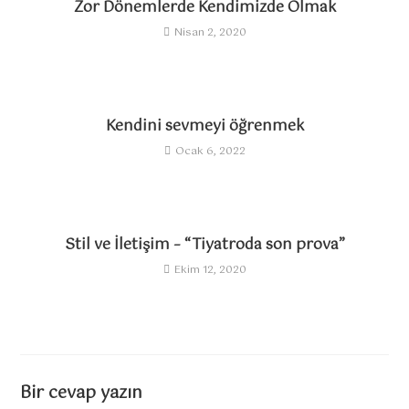
Zor Dönemlerde Kendimizde Olmak
a
Nisan 2, 2020
d
e
v
a
Kendini sevmeyi öğrenmek
m
Ocak 6, 2022
e
d
i
Stil ve İletişim – “Tiyatroda son prova”
n
Ekim 12, 2020
Bir cevap yazın