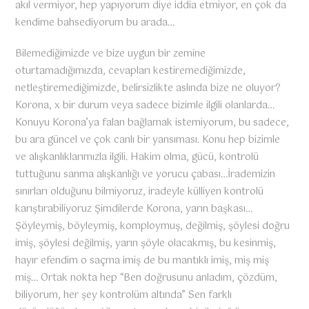
akıl vermiyor, hep yapıyorum diye iddia etmiyor, en çok da
kendime bahsediyorum bu arada…
Bilemediğimizde ve bize uygun bir zemine
oturtamadığımızda, cevapları kestiremediğimizde,
netleştiremediğimizde, belirsizlikte aslında bize ne oluyor?
Korona, x bir durum veya sadece bizimle ilgili olanlarda…
Konuyu Korona’ya falan bağlamak istemiyorum, bu sadece,
bu ara güncel ve çok canlı bir yansıması. Konu hep bizimle
ve alışkanlıklarımızla ilgili. Hakim olma, gücü, kontrolü
tuttuğunu sanma alışkanlığı ve yorucu çabası…İrademizin
sınırları olduğunu bilmiyoruz, iradeyle külliyen kontrolü
karıştırabiliyoruz Şimdilerde Korona, yarın başkası…
Şöyleymiş, böyleymiş, komploymuş, değilmiş, şöylesi doğru
imiş, şöylesi değilmiş, yarın şöyle olacakmış, bu kesinmiş,
hayır efendim o saçma imiş de bu mantıklı imiş, miş miş
miş… Ortak nokta hep “Ben doğrusunu anladım, çözdüm,
biliyorum, her şey kontrolüm altında” Sen farklı