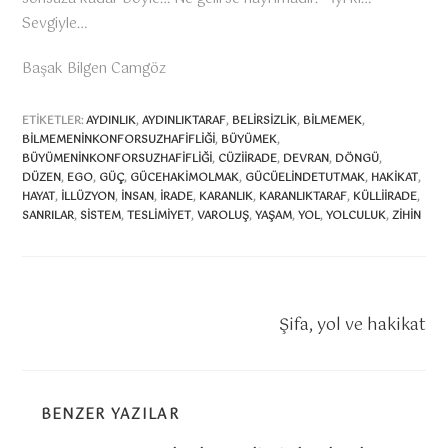
Sevgiyle…
Başak Bilgen Camgöz
ETIKETLER:
AYDINLIK
,
AYDINLIKTARAF
,
BELIRSIZLIK
,
BILMEMEK
,
BILMEMENINKONFORSUZHAFIFLIĞI
,
BÜYÜMEK
,
BÜYÜMENINKONFORSUZHAFIFLIĞI
,
CÜZIIRADE
,
DEVRAN
,
DÖNGÜ
,
DÜZEN
,
EGO
,
GÜÇ
,
GÜCEHAKIMOLMAK
,
GÜCÜELINDETUTMAK
,
HAKIKAT
,
HAYAT
,
ILLÜZYON
,
INSAN
,
IRADE
,
KARANLIK
,
KARANLIKTARAF
,
KÜLLIIRADE
,
SANRILAR
,
SISTEM
,
TESLIMIYET
,
VAROLUŞ
,
YAŞAM
,
YOL
,
YOLCULUK
,
ZIHIN
O
Sonraki Yazı
k
Şifa, yol ve hakikat
u
m
a
BENZER YAZILAR
y