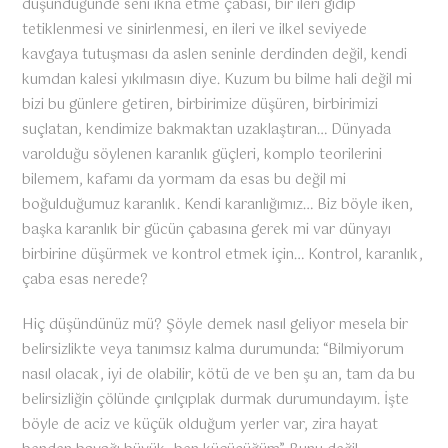
düşündüğünde seni ikna etme çabası, bir ileri gidip
tetiklenmesi ve sinirlenmesi, en ileri ve ilkel seviyede
kavgaya tutuşması da aslen seninle derdinden değil, kendi
kumdan kalesi yıkılmasın diye. Kuzum bu bilme hali değil mi
bizi bu günlere getiren, birbirimize düşüren, birbirimizi
suçlatan, kendimize bakmaktan uzaklaştıran… Dünyada
varolduğu söylenen karanlık güçleri, komplo teorilerini
bilemem, kafamı da yormam da esas bu değil mi
boğulduğumuz karanlık. Kendi karanlığımız… Biz böyle iken,
başka karanlık bir gücün çabasına gerek mi var dünyayı
birbirine düşürmek ve kontrol etmek için… Kontrol, karanlık,
çaba esas nerede?
Hiç düşündünüz mü? Şöyle demek nasıl geliyor mesela bir
belirsizlikte veya tanımsız kalma durumunda: “Bilmiyorum
nasıl olacak, iyi de olabilir, kötü de ve ben şu an, tam da bu
belirsizliğin çölünde çırılçıplak durmak durumundayım. İşte
böyle de aciz ve küçük olduğum yerler var, zira hayat