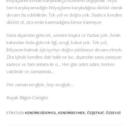
ihtiyaçlarını kendin karşıladıkça isteklerin değişebilir. Veya
tam karşılayamadığın ihtiyaçlarını karşıladığına dürüst olarak
devam da edebilirsin. Tek yol ve doğru yok. Sadece kendine
dürüst ol, zira senin kanmadığına kimse kanmıyor.
Sana dışarıdan gelecek, senden başka ve fazlası yok. Senin
kabından fazla gelecek ilgi, sevgi, kabul yok. Tek yol,
ihtiyacını bulmak için içeriye doğru yürümeye devam etmek.
Zira içinde kendine dair halin ne ise, dışarıdan sana yansıyan
sadece ve tam anlamı ile o… Her gün adım adım, herkes
vaktinde ve zamanında…
Her zaman sevgiyle, hep sevgiyle…
Başak Bilgen Camgöz
ETIKETLER:
KENDINEGIDENYOL
,
KENDINISEVMEK
,
ÖZŞEFKAT
,
ÖZSEVGI