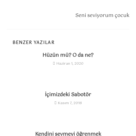
O
Sonraki Yazı
k
Seni seviyorum çocuk
u
m
a
BENZER YAZILAR
y
Hüzün mü? O da ne?
a
Haziran 1, 2020
d
e
v
a
İçimizdeki Sabotör
m
Kasım 7, 2018
e
d
i
Kendini sevmeyi öğrenmek
n