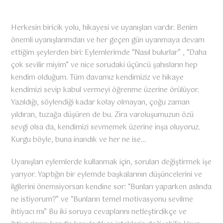
Herkesin biricik yolu, hikayesi ve uyanışları vardır. Benim
önemli uyanışlarımdan ve her geçen gün uyanmaya devam
ettiğim şeylerden biri: Eylemlerimde “Nasıl bulurlar” , “Daha
çok sevilir miyim” ve nice sorudaki üçüncü şahısların hep
kendim olduğum. Tüm davamız kendimiziz ve hikaye
kendimizi sevip kabul vermeyi öğrenme üzerine örülüyor.
Yazıldığı, söylendiği kadar kolay olmayan, çoğu zaman
yıldıran, tuzağa düşüren de bu. Zira varoluşumuzun özü
sevgi olsa da, kendimizi sevmemek üzerine inşa oluyoruz.
Kurgu böyle, buna inandık ve her ne ise…
Uyanışları eylemlerde kullanmak için, soruları değiştirmek işe
yarıyor. Yaptığın bir eylemde başkalarının düşüncelerini ve
ilgilerini önemsiyorsan kendine sor: “Bunları yaparken aslında
ne istiyorum?” ve “Bunların temel motivasyonu sevilme
ihtiyacı mı” Bu iki soruya cevaplarını netleştirdikçe ve