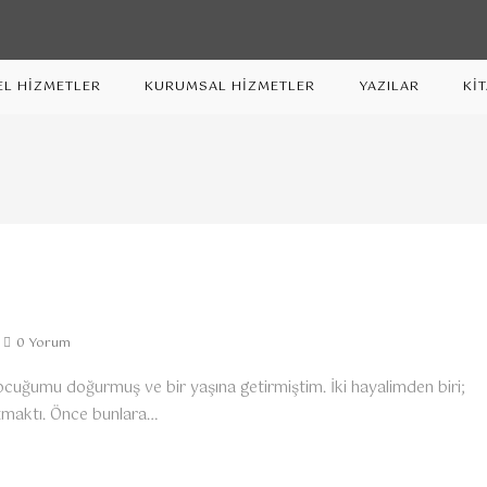
EL HİZMETLER
KURUMSAL HİZMETLER
YAZILAR
Kİ
0 Yorum
çocuğumu doğurmuş ve bir yaşına getirmiştim. İki hayalimden biri;
azmaktı. Önce bunlara…